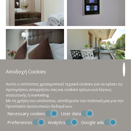
Αποδοχή Cookies
Αυτός ο ιστότοπος χρησιμοποιεί τεχνικά cookies για να ορίσει τις
προτιμήσεις απορρήτου σας και cookies τρίτων για λόγους
στατιστικής ή marketing.
Με τη χρήση του ιστότοπου, αποδέχεστε την πολιτική μας για την
Προστασία προσωπικών δεδομένων
.
Necessary cookies
User data
Preferences
Analytics
Google ads